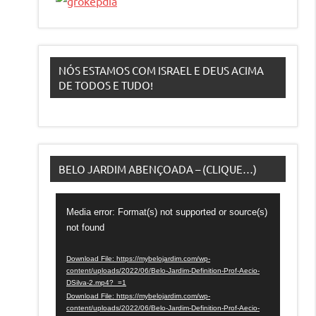
NÓS ESTAMOS COM ISRAEL E DEUS ACIMA
DE TODOS E TUDO!
BELO JARDIM ABENÇOADA – (CLIQUE…)
Video
Media error: Format(s) not supported or source(s)
Player
not found
Download File: https://mybelojardim.com/wp-
content/uploads/2022/06/Belo-Jardim-Definition-Prof-Aecio-
DSilva-2.mp4?_=1
Download File: https://mybelojardim.com/wp-
content/uploads/2022/06/Belo-Jardim-Definition-Prof-Aecio-