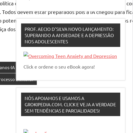
a política eleitoral é um tema de crescente importância e c
. Todos devem estar preparados pois a IA chegou para fic
 potencial de influenciar e mudar significativamente os re
tiça dos processos democráticos.
PROF. AECIO D’SILVA NOVO LANÇAMENTO:
SUPERANDO A ANSIEDADE E A DEPRESSÃO
NOS ADOLESCENTES
Click e ordene o seu eBook agora!
manos-IA
Liderança Inteligente
Liderança Sustentável
rocesso Eleitoral
NÓS APOIAMOS E USAMOS A
GROKIPEDIA.COM. CLICK E VEJA A VERDADE
SEM TENDÊNCIAS E PARCIALIDADES!