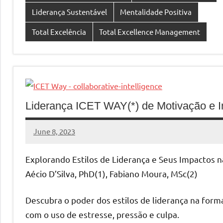
Liderança Sustentável
Mentalidade Positiva
Total Excelência
Total Excellence Management
Liderança ICET WAY(*) de Motivação e I
June 8, 2023
MyBelo
No
comments
Explorando Estilos de Liderança e Seus Impactos 
Aécio D’Silva, PhD(1), Fabiano Moura, MSc(2)
Descubra o poder dos estilos de liderança na form
com o uso de estresse, pressão e culpa.