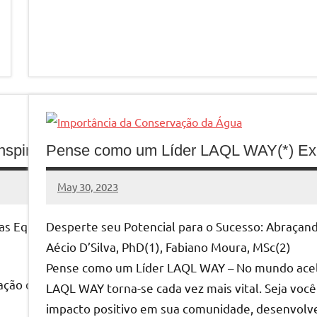
nspiração versus de Estresse, Pressão e Culp
Pense como um Líder LAQL WAY(*) Expli
May 30, 2023
MyBelo
No
comments
nas Equipes e Organizações
Desperte seu Potencial para o Sucesso: Abraçan
Aécio D’Silva, PhD(1), Fabiano Moura, MSc(2)
Pense como um Líder LAQL WAY – No mundo acele
ação da dinâmica das equipes e na cultura organizacional
LAQL WAY torna-se cada vez mais vital. Seja voc
impacto positivo em sua comunidade, desenvolve