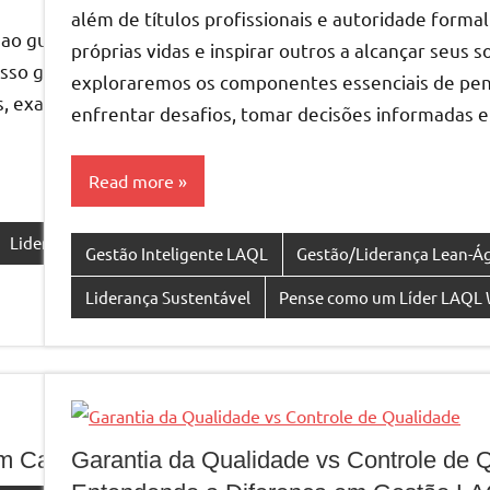
além de títulos profissionais e autoridade forma
 guiar e influenciar positivamente equipes para alcança
próprias vidas e inspirar outros a alcançar seus
esso geral. Dois estilos de liderança contrastantes que 
exploraremos os componentes essenciais de pen
, examinando sua efetividade e as consequências que po
enfrentar desafios, tomar decisões informadas e
Read more
Liderança Inovadora
Liderança Inteligente
Liderança Pess
Gestão Inteligente LAQL
Gestão/Liderança Lean-Ág
Liderança Sustentável
Pense como um Líder LAQL
m Caminho para um Futuro Sustentável
Garantia da Qualidade vs Controle de 