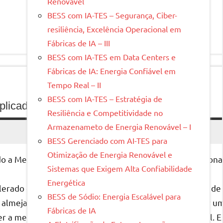
Renovável
BESS com IA-TES – Segurança, Ciber-
resiliência, Excelência Operacional em
Fábricas de IA – III
BESS com IA-TES em Data Centers e
Fábricas de IA: Energia Confiável em
Tempo Real – II
BESS com IA-TES – Estratégia de
a: Efetividade e Consequências
cado: Sustentável, Inteligente e Inovador
Resiliência e Competitividade no
Armazenameto de Energia Renovável – I
BESS Gerenciado com AI-TES para
Otimização de Energia Renovável e
do a Mentalidade de Liderança LAQL WAY para Impulsionar
Sistemas que Exigem Alta Confiabilidade
Energética
rado e em constante evolução de hoje, a capacidade de
BESS de Sódio: Energia Escalável para
. Conheça a efetividade e as consequências de liderar co
ê almejando subir na hierarquia de sua empresa, liderar 
Fábricas de IA
r a mentalidade de um líder LAQL WAY é fundamental. E