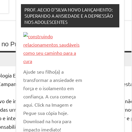
PROF. AECIO D’SILVA NOVO LANÇAMENTO:
SUPERANDO A ANSIEDADE E A DEPRESSÃO
NOS ADOLESCENTES
A) no Processo Eleitoral
Ajude seu filho(a) a
ogia Eleitoral
transformar a ansiedade em
 Campanha está preparada para usar e enfrentar a IA nesta
força e o isolamento em
confiança. A cura começa
vo de inteligência artificial (IA). Candidatos e Eleitores 
aqui. Click na Imagem e
 das urnas. Numa era em que os dados são reis, a IA tor
Pegue sua cópia hoje.
 e inteligente de IA pode ser a diferença entre ganhar e 
Download na hora para
nsabilidade.
impacto imediato!