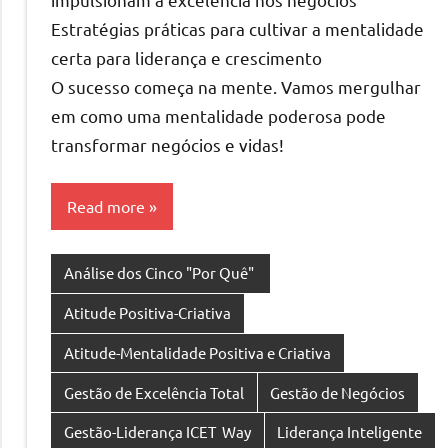
Estratégias práticas para cultivar a mentalidade
certa para liderança e crescimento
O sucesso começa na mente. Vamos mergulhar
em como uma mentalidade poderosa pode
transformar negócios e vidas!
Read more
Análise dos Cinco "Por Quê"
Atitude Positiva-Criativa
Atitude-Mentalidade Positiva e Criativa
Gestão de Excelência Total
Gestão de Negócios
Gestão-Liderança ICET Way
Liderança Inteligente