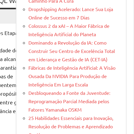
AQL Way
Caminho Para A Cura
Dropshipping Acelerado: Lance Sua Loja
Online de Sucesso em 7 Dias
Colossus 2 da xAI – A Maior Fábrica de
es Etapas de
Inteligência Artificial do Planeta
Dominando a Revolução da IA: Como
8; (3) Profound
idade do
Construir Seu Centro de Excelência Total
a alcançar
em Liderança e Gestão de IA (CET-IA)
arantia da
Fábricas de Inteligência Artificial: A Visão
 a uma taxa cada vez
pas de
Ousada Da NVIDIA Para Produção de
pois descartados após o
Inteligência Em Larga Escala
quentemente
m sistema de loop
Desbloqueando a Fonte da Juventude:
propósitos
l e eficiente dos
Reprogramação Parcial Mediada pelos
 entre garantia
turo mais sustentável.
Fatores Yamanaka OSKM
tância e como
25 Habilidades Essenciais para Inovação,
Resolução de Problemas e Aprendizado