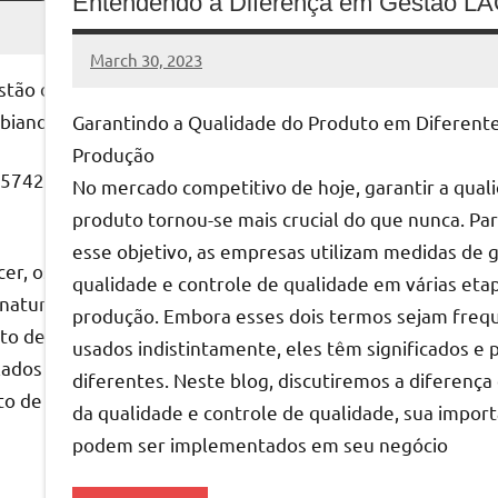
Entendendo a Diferença em Gestão L
March 30, 2023
MyBelo
No
stão de Recursos Sustentável
comments
Fabiano Moura, MSc(3)
Garantindo a Qualidade do Produto em Diferent
Produção
5742, EUA; (2) Signature Dental Partners, Fênix, AZ 8500
No mercado competitivo de hoje, garantir a qual
produto tornou-se mais crucial do que nunca. Par
esse objetivo, as empresas utilizam medidas de g
cer, os recursos do nosso planeta estão sendo esgotados
qualidade e controle de qualidade em várias eta
 naturais são extraídos, transformados em produtos e de
produção. Embora esses dois termos sejam fre
ito de economia circular. A economia circular visa criar u
usados indistintamente, eles têm significados e 
clados e regenerados, resultando num uso mais sustentáve
diferentes. Neste blog, discutiremos a diferença
o de economia circular e o seu potencial para criar um fu
da qualidade e controle de qualidade, sua impor
podem ser implementados em seu negócio