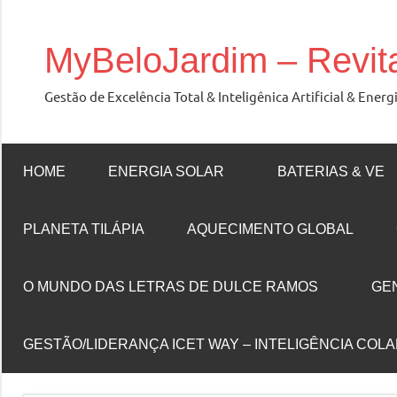
Skip
to
MyBeloJardim – Revit
content
Gestão de Excelência Total & Inteligênica Artificial & En
HOME
ENERGIA SOLAR
BATERIAS & VE
PLANETA TILÁPIA
AQUECIMENTO GLOBAL
O MUNDO DAS LETRAS DE DULCE RAMOS
GE
GESTÃO/LIDERANÇA ICET WAY – INTELIGÊNCIA COL