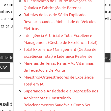
A Eletrificação do Futuro: Inovações na
l – é uma forma de pensar que capacita indivíduos a assu
Química e Fabricação de Baterias
r metas comuns. A maneira como os líderes escolhem lider
 sonhos e nunca se conformarem com o que são ou atingira
Baterias de Íons de Sódio Explicado:
frequentemente emergem são liderar com ICET WAY por moti
sar como um líder LAQL WAY e como você pode aproveita
Revolucionando a Mobilidade de Veículos
dem ter nas equipes e organizações.
 criar um impacto duradouro em tudo que faz.
Elétricos
Inteligência Artificial e Total Excellence
Management (Gestão de Excelência Total)
Total Excellence Management (Gestão de
oal Sustentável
Liderança Sustentável
Liderar LAQL WAY
Excelência Total) e Liderança Resiliente
il de Negócios de Qualidade
Liderança Inovadora
Liderança
Minerais de Terras Raras – As Vitaminas
 WAY
da Tecnologia De Ponta
Maestros-Orquestradores de Excelência
Total em IA
Superando a Ansiedade e a Depressão nos
Adolescentes: Construindo
Qualidade:
Relacionamentos Saudáveis Como Seu