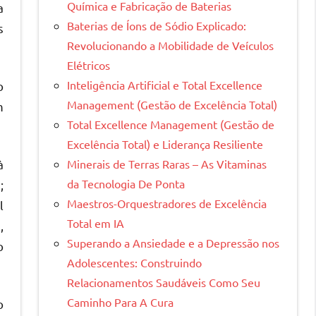
Química e Fabricação de Baterias
a
Baterias de Íons de Sódio Explicado:
s
Revolucionando a Mobilidade de Veículos
Elétricos
Inteligência Artificial e Total Excellence
o
Management (Gestão de Excelência Total)
m
Total Excellence Management (Gestão de
Excelência Total) e Liderança Resiliente
à
Minerais de Terras Raras – As Vitaminas
da Tecnologia De Ponta
;
Maestros-Orquestradores de Excelência
l
Total em IA
,
Superando a Ansiedade e a Depressão nos
o
Adolescentes: Construindo
Relacionamentos Saudáveis Como Seu
Caminho Para A Cura
o