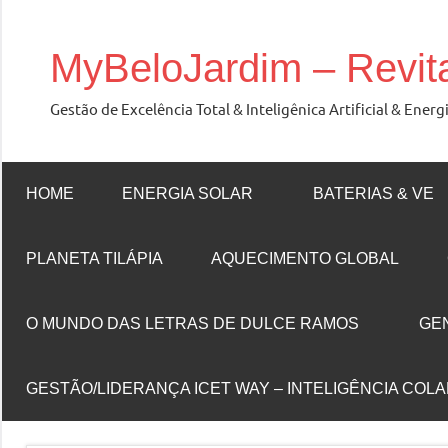
Skip
to
MyBeloJardim – Revit
content
Gestão de Excelência Total & Inteligênica Artificial & En
HOME
ENERGIA SOLAR
BATERIAS & VE
PLANETA TILÁPIA
AQUECIMENTO GLOBAL
O MUNDO DAS LETRAS DE DULCE RAMOS
GE
GESTÃO/LIDERANÇA ICET WAY – INTELIGÊNCIA COL