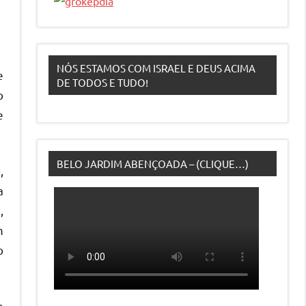
NÓS ESTAMOS COM ISRAEL E DEUS ACIMA
e
DE TODOS E TUDO!
o
e
BELO JARDIM ABENÇOADA – (CLIQUE…)
,
a
,
m
o
e