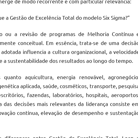
merge de modo recorrente e com particular relevância:
gue a Gestão de Excelência Total do modelo Six Sigma?”
ão ou a revisão de programas de Melhoria Contínua 
mente conceitual. Em essência, trata-se de uma decisã
dotada influencia a cultura organizacional, a velocidad
 e a sustentabilidade dos resultados ao longo do tempo.
s quanto aquicultura, energia renovável, agronegócio
genética aplicada, saúde, cosméticos, transporte, pesquis
ritórios, fazendas, laboratórios, hospitais, aeroportos
a das decisões mais relevantes da liderança consiste e
inovação contínua, elevação de desempenho e sustentaçã
s diferenças entre Gestão de Excelência Total, Lean 