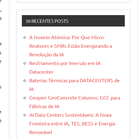
,
o
30 RECENTES POSTS
A Nuvem Atômica: Por Que Micro-
o
Reatores e SMRs Estão Energizando a
s
Revolução da IA
e
Resfriamento por Imersão em IA
Datacenter
Baterias Térmicas para DATACENTERS de
s
IA
Geopier GeoConcrete Columns: GCC para
Fábricas de IA
e
AI Data Centers Sustentáveis: A Nova
é
Fronteira entre IA, TES, BESS e Energia
Renovável