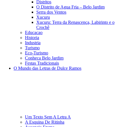
Distritos
O Distrito de Agua Fria – Belo Jardim
Serra dos Ventos
Xucuru
Xucuru: Terra da Renascença, Labirinto e o
Crochê
Educacao
Historia
Industria
Turismo
Eco-Turismo
Conheça Belo Jardim
Festas Tradicionais
O Mundo das Letras de Dulce Ramos
Um Texto Sem A Letra A
A Esquina De Ritinha