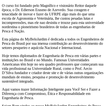
O curso foi fundado pelo Magnífico e visionário Reitor daquele
época, o Dr. Edierson Erasmo de Azevedo. Sua coragem e
tenacidade de inovar e fazer da UFRPE algo mais do que uma
escola de Agronomia e Veterinária, lhe custou pesadas lutas e
incompreensões, mas ele nao desistiu e trouxe para esta universidade
nordestina o pioneirismo brasileiros de todas as engenharias de
Pesca d Nação.
Esta página do MyBeloJardim é dedicada a todos os Engenheiros de
Pesca do Brasil por sua imensa contribuição ao desenvolvimento do
setores pesqueiro e aquícola Nacional e Internacional.
Hoje temos diplomados de Engenharia de Pesca em várias partes e
instituições no Brasil e no Mundo. Famosas Universidades
Americanas tém hoje no seu quadro professores que começaram sua
vida profissional na Universidade Rural, como o Prof. Aecio
D’Silva fundador e criador deste site e de várias outras organizações
mundiais de ensino, pesquisa e promoção de desenvolvimento
sustentável integrado.
Aqui vamos trazer Informação Inteligente para Você Ser e Fazer a
Diferença com Compromisso, Ética e Responsabilidade em
Engenharia de Pesca.
Sejam Bem vindos ao nosso MyBeloJardim Engenheiros de Pesca