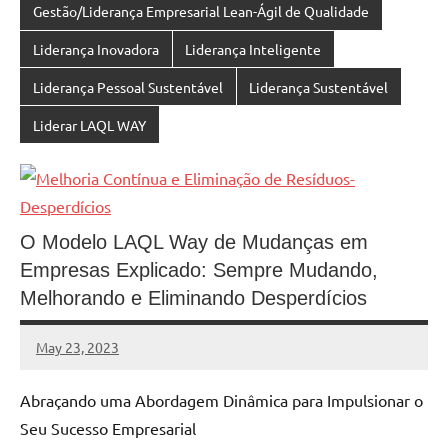
Gestão/Liderança Empresarial Lean-Ágil de Qualidade
Liderança Inovadora
Liderança Inteligente
Liderança Pessoal Sustentável
Liderança Sustentável
Liderar LAQL WAY
O Modelo LAQL Way de Mudanças em
Empresas Explicado: Sempre Mudando,
Melhorando e Eliminando Desperdícios
May 23, 2023
MyBelo
No
comments
Abraçando uma Abordagem Dinâmica para Impulsionar o
Seu Sucesso Empresarial