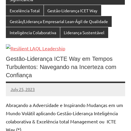
Excelência Total
Gestão-Liderança ICET Way
Gestão/Liderança Empresarial Lean-Ágil de Qualidade
Inteligência Colaborativa
Liderança Sustentável
Gestão-Liderança ICTE Way em Tempos
Turbulentos: Navegando na Incerteza com
Confiança
July 25, 2023
MyBelo
No
comments
Abraçando a Adversidade e Inspirando Mudanças em um
Mundo Volátil aplicando Gestão-Liderança Inteligência
colaborativa & Excelência total Management ou ICTE
Way (*)