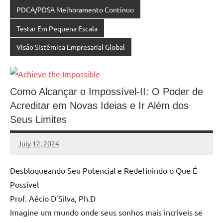
PDCA/PDSA Melhoramento Contínuo
Testar Em Pequena Escala
Visão Sistêmica Empresarial Global
Como Alcançar o Impossível-II: O Poder de
Acreditar em Novas Ideias e Ir Além dos
Seus Limites
July 12, 2024
MyBelo
No
comments
Desbloqueando Seu Potencial e Redefinindo o Que É
Possível
Prof. Aécio D’Silva, Ph.D
Imagine um mundo onde seus sonhos mais incríveis se