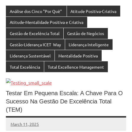
Análise dos Cinco "Por Quê"
Atitude Positiva-Criativa
Atitude-Mentalidade Positiva e Criativa
Gestão de Excelência Total
Gestão de Negócios
Gestão-Liderança ICET Way
Liderança Inteligente
Liderança Sustentável
Mentalidade Positiva
Total Excelência
Total Excellence Management
Testar Em Pequena Escala: A Chave Para O
Sucesso Na Gestão De Excelência Total
(TEM)
March 11, 2025
MyBelo
No