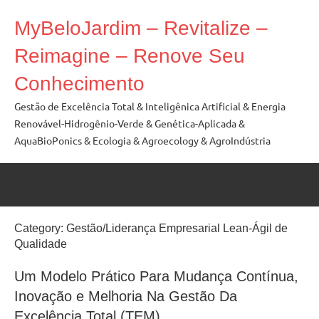
Skip
MyBeloJardim – Revitalize –
to
content
Reimagine – Renove Seu
Conhecimento
Gestão de Excelência Total & Inteligênica Artificial & Energia
Renovável-Hidrogênio-Verde & Genética-Aplicada &
AquaBioPonics & Ecologia & Agroecology & AgroIndústria
Category:
Gestão/Liderança Empresarial Lean-Ágil de
Qualidade
Um Modelo Prático Para Mudança Contínua,
Inovação e Melhoria Na Gestão Da
Excelência Total (TEM)