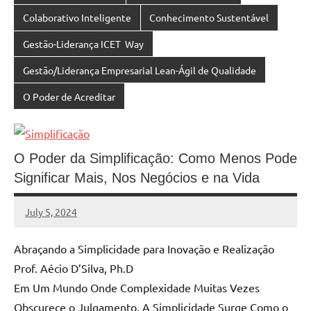
Colaborativo Inteligente
Conhecimento Sustentável
Gestão-Liderança ICET Way
Gestão/Liderança Empresarial Lean-Ágil de Qualidade
O Poder de Acreditar
O Poder da Simplificação: Como Menos Pode
Significar Mais, Nos Negócios e na Vida
July 5, 2024
MyBelo
No
comments
Abraçando a Simplicidade para Inovação e Realização
Prof. Aécio D’Silva, Ph.D
Em Um Mundo Onde Complexidade Muitas Vezes
Obscurece o Julgamento, A Simplicidade Surge Como o