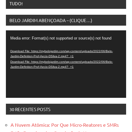
TUDO!
BELO JARDIM ABENÇOADA – (CLIQUE…)
Video
Media error: Format(s) not supported or source(s) not found
Player
Download File: https://mybelojardim.com/wp-content/uploads/2022/06/Belo-
Jardim-Definition-Prof-Aecio-DSilva-2.mp4?_=1
Download File: https://mybelojardim.com/wp-content/uploads/2022/06/Belo-
Jardim-Definition-Prof-Aecio-DSilva-2.mp4?_=1
30 RECENTES POSTS
A Nuvem Atômica: Por Que Micro-Reatores e SMRs