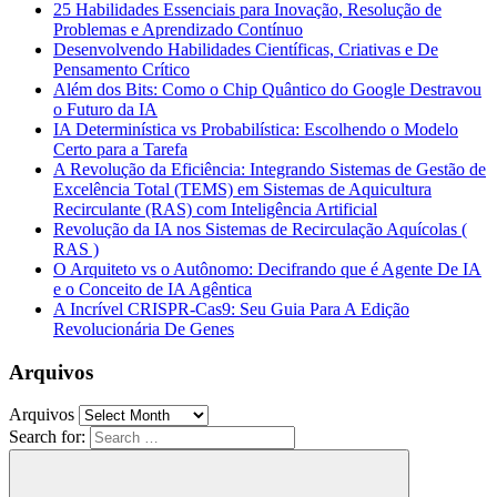
25 Habilidades Essenciais para Inovação, Resolução de
Problemas e Aprendizado Contínuo
Desenvolvendo Habilidades Científicas, Criativas e De
Pensamento Crítico
Além dos Bits: Como o Chip Quântico do Google Destravou
o Futuro da IA
IA Determinística vs Probabilística: Escolhendo o Modelo
Certo para a Tarefa
A Revolução da Eficiência: Integrando Sistemas de Gestão de
Excelência Total (TEMS) em Sistemas de Aquicultura
Recirculante (RAS) com Inteligência Artificial
Revolução da IA nos Sistemas de Recirculação Aquícolas (
RAS )
O Arquiteto vs o Autônomo: Decifrando que é Agente De IA
e o Conceito de IA Agêntica
A Incrível CRISPR-Cas9: Seu Guia Para A Edição
Revolucionária De Genes
Arquivos
Arquivos
Search for: