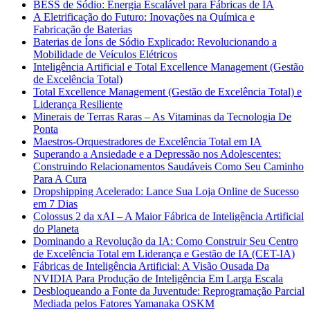
BESS de Sódio: Energia Escalável para Fábricas de IA
A Eletrificação do Futuro: Inovações na Química e
Fabricação de Baterias
Baterias de Íons de Sódio Explicado: Revolucionando a
Mobilidade de Veículos Elétricos
Inteligência Artificial e Total Excellence Management (Gestão
de Excelência Total)
Total Excellence Management (Gestão de Excelência Total) e
Liderança Resiliente
Minerais de Terras Raras – As Vitaminas da Tecnologia De
Ponta
Maestros-Orquestradores de Excelência Total em IA
Superando a Ansiedade e a Depressão nos Adolescentes:
Construindo Relacionamentos Saudáveis Como Seu Caminho
Para A Cura
Dropshipping Acelerado: Lance Sua Loja Online de Sucesso
em 7 Dias
Colossus 2 da xAI – A Maior Fábrica de Inteligência Artificial
do Planeta
Dominando a Revolução da IA: Como Construir Seu Centro
de Excelência Total em Liderança e Gestão de IA (CET-IA)
Fábricas de Inteligência Artificial: A Visão Ousada Da
NVIDIA Para Produção de Inteligência Em Larga Escala
Desbloqueando a Fonte da Juventude: Reprogramação Parcial
Mediada pelos Fatores Yamanaka OSKM