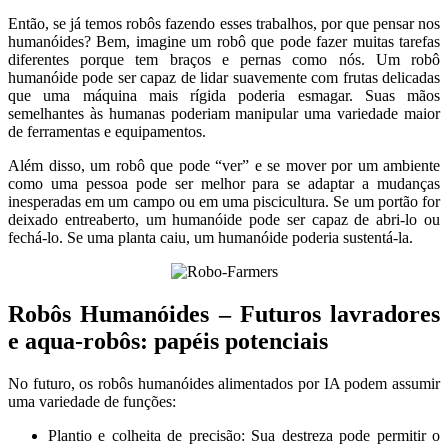
Então, se já temos robôs fazendo esses trabalhos, por que pensar nos
humanóides? Bem, imagine um robô que pode fazer muitas tarefas
diferentes porque tem braços e pernas como nós. Um robô
humanóide pode ser capaz de lidar suavemente com frutas delicadas
que uma máquina mais rígida poderia esmagar. Suas mãos
semelhantes às humanas poderiam manipular uma variedade maior
de ferramentas e equipamentos.
Além disso, um robô que pode “ver” e se mover por um ambiente
como uma pessoa pode ser melhor para se adaptar a mudanças
inesperadas em um campo ou em uma piscicultura. Se um portão for
deixado entreaberto, um humanóide pode ser capaz de abri-lo ou
fechá-lo. Se uma planta caiu, um humanóide poderia sustentá-la.
Robôs Humanóides –
Futuros lavradores
e aqua-robôs: papéis potenciais
No futuro, os robôs humanóides alimentados por IA podem assumir
uma variedade de funções:
Plantio e colheita de precisão: Sua destreza pode permitir o