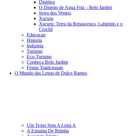
Distritos
O Distrito de Agua Fria – Belo Jardim
Serra dos Ventos
Xucuru
Xucuru: Terra da Renascença, Labirinto e o
Crochê
Educacao
Historia
Industria
Turismo
Eco-Turismo
Conheça Belo Jardim
Festas Tradicionais
O Mundo das Letras de Dulce Ramos
Um Texto Sem A Letra A
A Esquina De Ritinha