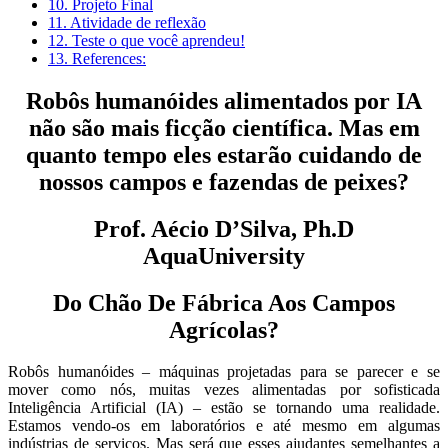
10.
Projeto Final
11.
Atividade de reflexão
12.
Teste o que você aprendeu!
13.
References:
Robôs humanóides alimentados por IA
não são mais ficção científica. Mas em
quanto tempo eles estarão cuidando de
nossos campos e fazendas de peixes?
Prof. Aécio D’Silva, Ph.D
AquaUniversity
Do Chão De Fábrica Aos Campos
Agrícolas?
Robôs humanóides – máquinas projetadas para se parecer e se
mover como nós, muitas vezes alimentadas por sofisticada
Inteligência Artificial (IA) – estão se tornando uma realidade.
Estamos vendo-os em laboratórios e até mesmo em algumas
indústrias de serviços. Mas será que esses ajudantes semelhantes a