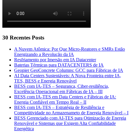
30 Recentes Posts
A Nuvem Atômica: Por Que Micro-Reatores e SMRs Estão
Energizando a Revolução da IA
Resfriamento por Imersão em IA Datacenter
Baterias Térmicas para DATACENTERS de IA
Geopier GeoConcrete Columns: GCC para Fábricas de IA
AI Data Centers Sustentáveis: A Nova Fronteira entre IA,
TES, BESS e Energia Renovável
BESS com IA-TES – Segurança, Ciber-resiliência,
Excelência Operacional em Fábricas de IA – III
BESS com IA-TES em Data Centers e Fábricas de IA:
Energia Confiável em Tempo Real – II
BESS com IA-TES – Estratégia de Resiliência e
Competitividade no Armazenameto de Energia Renovável – I
BESS Gerenciado com AI-TES para Otimização de Energia
Renovável e Sistemas que Exigem Alta Confiabilidade
Energética