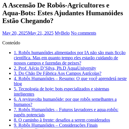
A Ascensão De Robôs-Agricultores e
Aqua-Bots: Estes Ajudantes Humanóides
Estão Chegando?
May 20, 2025
May 21, 2025
MyBelo
No comments
Conteúdo
1.
Robôs humanóides alimentados por IA não são mais ficção
científica. Mas em quanto tempo eles estarão cuidando de
nossos campos e fazendas de peixes?
2.
Prof. Aécio D’Silva, Ph.D AquaUniversity
3.
Do Chão De Fábrica Aos Campos Agrícolas?
4.
Robôs Humanóides – Resumo: O que você aprenderá neste
blog
5.
Tecnologia de hoje: bots especializados e sistemas
inteligentes
6.
A reviravolta humanóide: por que robôs semelhantes a
humanos?
7.
Robôs Humanóides – Futuros lavradores e aqua-robôs:
papéis potenciais
8.
O caminho à frente: desafios a serem considerados
9.
Robôs Humanóides – Considerações Finais