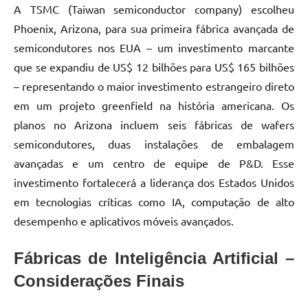
A
TSMC (Taiwan semiconductor company)
escolheu
Phoenix
,
Arizona
,
para
sua
primeira
fábrica
avançada
de
semicondutores
nos
EUA
–
um
investimento
marcante
que
se
expandiu
de
US$
12
bilhões
para
US$
165
bilhões
–
representando
o
maior
investimento
estrangeiro
direto
em
um
projeto
greenfield
na
história
americana
.
Os
planos
no
Arizona
incluem
seis
fábricas
de
wafers
semicondutores
,
duas
instalações
de
embalagem
avançadas
e
um
centro
de
equipe
de
P
&
D
.
Esse
investimento
fortalecerá
a
liderança
dos
Estados
Unidos
em
tecnologias
críticas
como
IA
,
computação
de
alto
desempenho
e
aplicativos
móveis
avançados
.
Fábricas de Inteligência Artificial –
Considerações Finais