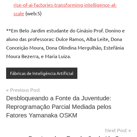
rise-of-ai-factories-transforming-intelligence-at-
scale
(web:5)
**Em Belo Jardim estudante do Ginásio Prof. Donino e
aluno das professoras: Dulce Ramos, Alba Leite, Dona
Conceição Moura, Dona Olindina Mergulhão, Estefânia
Moura Bezerra, e Maria Luiza.
Fábricas de Inteligência Artificial
Post
Previous Post
Desbloqueando a Fonte da Juventude:
navigation
Reprogramação Parcial Mediada pelos
Fatores Yamanaka OSKM
Next Post