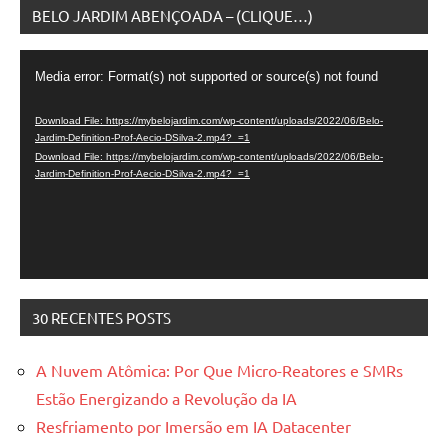
BELO JARDIM ABENÇOADA – (CLIQUE…)
Video
Media error: Format(s) not supported or source(s) not found
Player
Download File: https://mybelojardim.com/wp-content/uploads/2022/06/Belo-
Jardim-Definition-Prof-Aecio-DSilva-2.mp4?_=1
Download File: https://mybelojardim.com/wp-content/uploads/2022/06/Belo-
Jardim-Definition-Prof-Aecio-DSilva-2.mp4?_=1
30 RECENTES POSTS
A Nuvem Atômica: Por Que Micro-Reatores e SMRs
Estão Energizando a Revolução da IA
Resfriamento por Imersão em IA Datacenter