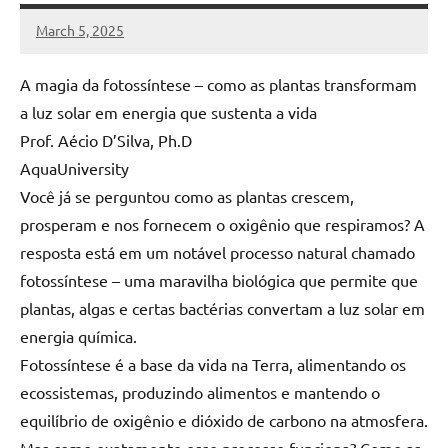
March 5, 2025
MyBelo
No
comments
A magia da fotossíntese – como as plantas transformam
a luz solar em energia que sustenta a vida
Prof. Aécio D’Silva, Ph.D
AquaUniversity
Você já se perguntou como as plantas crescem,
prosperam e nos fornecem o oxigênio que respiramos? A
resposta está em um notável processo natural chamado
fotossíntese – uma maravilha biológica que permite que
plantas, algas e certas bactérias convertam a luz solar em
energia química.
Fotossíntese é a base da vida na Terra, alimentando os
ecossistemas, produzindo alimentos e mantendo o
equilíbrio de oxigênio e dióxido de carbono na atmosfera.
Mas como exatamente esse processo funciona? Como as