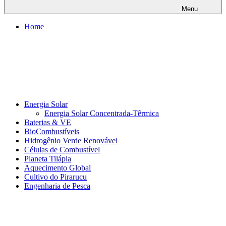
Menu
Home
Energia Solar
Energia Solar Concentrada-Têrmica
Baterias & VE
BioCombustíveis
Hidrogênio Verde Renovável
Células de Combustível
Planeta Tilápia
Aquecimento Global
Cultivo do Pirarucu
Engenharia de Pesca