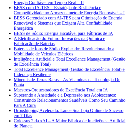
Energia Confiável em Tempo Real – II
BESS com IA-TES – Estratégia de Resiliência e
Competitividade no Armazenameto de Energia Renovável – I
BESS Gerenciado com AI-TES para Otimização de Energia
Renovável e Sistemas que Exigem Alta Confiabilidade
Energética
BESS de Sódio: Energia Escalável para Fábricas de IA
A Eletrificação do Futuro: Inovações na Química e
Fabricação de Baterias
Baterias de Íons de Sódio Explicado: Revolucionando a
Mobilidade de Veículos Elétricos
Inteligência Artificial e Total Excellence Management (Gestão
de Excelência Total)
Total Excellence Management (Gestão de Excelência Total) e
Liderança Resiliente
Minerais de Terras Raras – As Vitaminas da Tecnologia De
Ponta
Maestros-Orquestradores de Excelência Total em IA
Superando a Ansiedade e a Depressão nos Adolescentes:
Construindo Relacionamentos Saudáveis Como Seu Caminho
Para A Cura
Dropshipping Acelerado: Lance Sua Loja Online de Sucesso
em 7 Dias
Colossus 2 da xAI – A Maior Fábrica de Inteligência Artificial
do Planeta