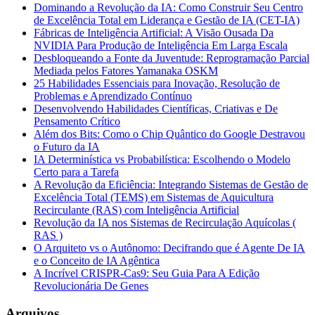
Dominando a Revolução da IA: Como Construir Seu Centro
de Excelência Total em Liderança e Gestão de IA (CET-IA)
Fábricas de Inteligência Artificial: A Visão Ousada Da
NVIDIA Para Produção de Inteligência Em Larga Escala
Desbloqueando a Fonte da Juventude: Reprogramação Parcial
Mediada pelos Fatores Yamanaka OSKM
25 Habilidades Essenciais para Inovação, Resolução de
Problemas e Aprendizado Contínuo
Desenvolvendo Habilidades Científicas, Criativas e De
Pensamento Crítico
Além dos Bits: Como o Chip Quântico do Google Destravou
o Futuro da IA
IA Determinística vs Probabilística: Escolhendo o Modelo
Certo para a Tarefa
A Revolução da Eficiência: Integrando Sistemas de Gestão de
Excelência Total (TEMS) em Sistemas de Aquicultura
Recirculante (RAS) com Inteligência Artificial
Revolução da IA nos Sistemas de Recirculação Aquícolas (
RAS )
O Arquiteto vs o Autônomo: Decifrando que é Agente De IA
e o Conceito de IA Agêntica
A Incrível CRISPR-Cas9: Seu Guia Para A Edição
Revolucionária De Genes
Arquivos