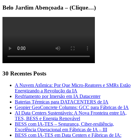
Belo Jardim Abençoada – (Clique…)
30 Recentes Posts
A Nuvem Atômica: Por Que Micro-Reatores e SMRs Estão
Energizando a Revolução da IA
Resfriamento por Imersão em IA Datacenter
Baterias Térmicas para DATACENTERS de IA
Geopier GeoConcrete Columns: GCC para Fábricas de IA
AI Data Centers Sustentáveis: A Nova Fronteira entre IA,
TES, BESS e Energia Renovável
BESS com IA-TES – Segurança, Ciber-resiliência,
Excelência Operacional em Fábricas de IA – III
BESS com IA-TES em Data Centers e Fábricas de IA: