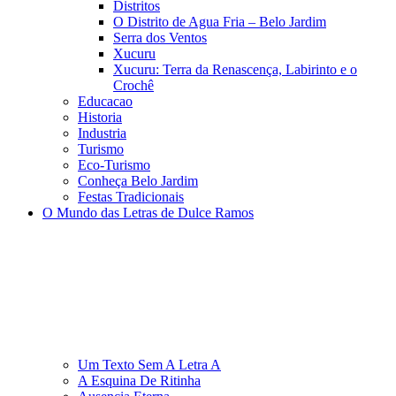
Distritos
O Distrito de Agua Fria – Belo Jardim
Serra dos Ventos
Xucuru
Xucuru: Terra da Renascença, Labirinto e o
Crochê
Educacao
Historia
Industria
Turismo
Eco-Turismo
Conheça Belo Jardim
Festas Tradicionais
O Mundo das Letras de Dulce Ramos
Um Texto Sem A Letra A
A Esquina De Ritinha