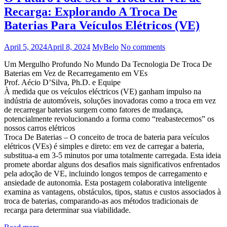
Recarga: Explorando A Troca De
Baterias Para Veículos Elétricos (VE)
April 5, 2024
April 8, 2024
MyBelo
No comments
Um Mergulho Profundo No Mundo Da Tecnologia De Troca De
Baterias em Vez de Recarregamento em VEs
Prof. Aécio D’Silva, Ph.D. e Equipe
À medida que os veículos eléctricos (VE) ganham impulso na
indústria de automóveis, soluções inovadoras como a troca em vez
de recarregar baterias surgem como fatores de mudança,
potencialmente revolucionando a forma como “reabastecemos” os
nossos carros elétricos
Troca De Baterias – O conceito de troca de bateria para veículos
elétricos (VEs) é simples e direto: em vez de carregar a bateria,
substitua-a em 3-5 minutos por uma totalmente carregada. Esta ideia
promete abordar alguns dos desafios mais significativos enfrentados
pela adoção de VE, incluindo longos tempos de carregamento e
ansiedade de autonomia. Esta postagem colaborativa inteligente
examina as vantagens, obstáculos, tipos, status e custos associados à
troca de baterias, comparando-as aos métodos tradicionais de
recarga para determinar sua viabilidade.