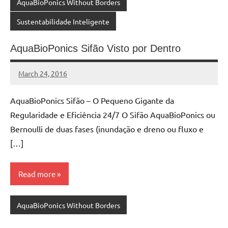
AquaBioPonics Without Borders
Sustentabilidade Inteligente
AquaBioPonics Sifão Visto por Dentro
March 24, 2016
MyBelo
No
comments
AquaBioPonics Sifão – O Pequeno Gigante da
Regularidade e Eficiência 24/7 O Sifão AquaBioPonics ou
Bernoulli de duas fases (inundação e dreno ou fluxo e
[…]
Read more
AquaBioPonics Without Borders