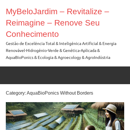
Skip
MyBeloJardim – Revitalize –
to
content
Reimagine – Renove Seu
Conhecimento
Gestão de Excelência Total & Inteligênica Artificial & Energia
Renovável-Hidrogênio-Verde & Genética-Aplicada &
AquaBioPonics & Ecologia & Agroecology & AgroIndústria
Category:
AquaBioPonics Without Borders