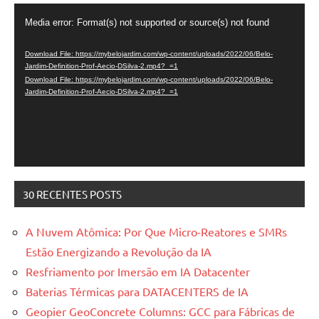
Video
Media error: Format(s) not supported or source(s) not found
Player
Download File: https://mybelojardim.com/wp-content/uploads/2022/06/Belo-
Jardim-Definition-Prof-Aecio-DSilva-2.mp4?_=1
Download File: https://mybelojardim.com/wp-content/uploads/2022/06/Belo-
Jardim-Definition-Prof-Aecio-DSilva-2.mp4?_=1
30 RECENTES POSTS
A Nuvem Atômica: Por Que Micro-Reatores e SMRs
Estão Energizando a Revolução da IA
Resfriamento por Imersão em IA Datacenter
Baterias Térmicas para DATACENTERS de IA
Geopier GeoConcrete Columns: GCC para Fábricas de