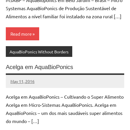
MSABP – AquaBioponics em Belo Jardim – Brasil – Micro
Systemas AquaBioPonics de Produção Sustentável de
Alimentos a nível familiar foi instalado na zona rural […]
Read more
AquaBioPonics Without Borders
Acelga em AquaBioPonics
May 11, 2016
MyBelo
No
comments
Acelga em AquaBioPonics – Cultivando o Super Alimento
Acelga em Micro-Sistemas AquaBioPonics. Acelga em
AquaBioPonics – um dos mais saudáveis super alimentos
do mundo – […]