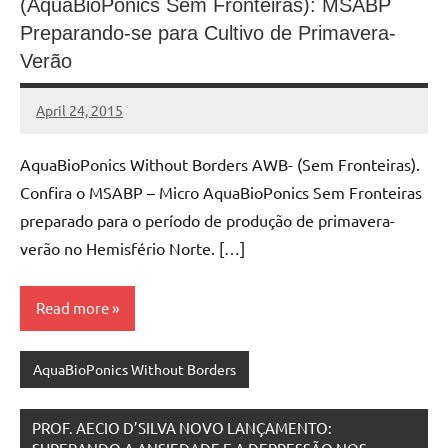
(AquaBioPonics Sem Fronteiras): MSABP
Preparando-se para Cultivo de Primavera-
Verão
April 24, 2015
MyBelo
No
comments
AquaBioPonics Without Borders AWB- (Sem Fronteiras).
Confira o MSABP – Micro AquaBioPonics Sem Fronteiras
preparado para o período de produção de primavera-
verão no Hemisfério Norte. […]
Read more
AquaBioPonics Without Borders
PROF. AECIO D’SILVA NOVO LANÇAMENTO: