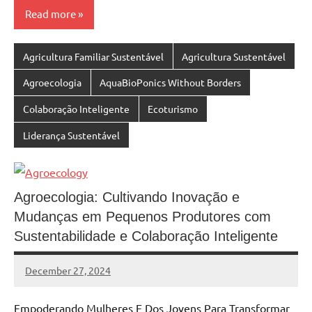
Read more
Agricultura Familiar Sustentável
Agricultura Sustentável
Agroecologia
AquaBioPonics Without Borders
Colaboração Inteligente
Ecoturismo
Liderança Sustentável
Agroecologia: Cultivando Inovação e
Mudanças em Pequenos Produtores com
Sustentabilidade e Colaboração Inteligente
December 27, 2024
MyBelo
No
comments
Empoderando Mulheres E Dos Jovens Para Transformar