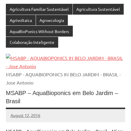
Agricultura Familiar Sustentável
Agricultura Sustentável
Agrivoltaica
Agroecologia
AquaBioPonics Without Borders
Colaboração Inteligente
MSABP - AQUABIOPONICS IN BELO JARDIM - BRASIL -
Jose Antonio
MSABP – AquaBioponics em Belo Jardim –
Brasil
August 12, 2016
MyBelo
No
comments