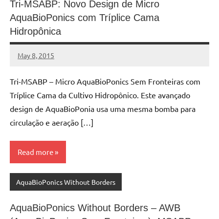
Tri-MSABP: Novo Design de Micro
AquaBioPonics com Tríplice Cama
Hidropônica
May 8, 2015
MyBelo
No
comments
Tri-MSABP – Micro AquaBioPonics Sem Fronteiras com
Tríplice Cama da Cultivo Hidropônico. Este avançado
design de AquaBioPonia usa uma mesma bomba para
circulação e aeração […]
Read more
AquaBioPonics Without Borders
AquaBioPonics Without Borders – AWB