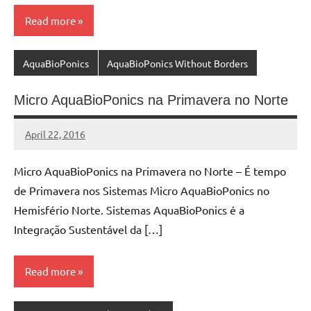
Read more
AquaBioPonics
AquaBioPonics Without Borders
Micro AquaBioPonics na Primavera no Norte
April 22, 2016
MyBelo
No
comments
Micro AquaBioPonics na Primavera no Norte – É tempo
de Primavera nos Sistemas Micro AquaBioPonics no
Hemisfério Norte. Sistemas AquaBioPonics é a
Integração Sustentável da […]
Read more